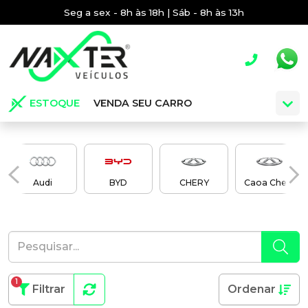
Seg a sex - 8h às 18h | Sáb - 8h às 13h
ESTOQUE
VENDA SEU CARRO
Audi
BYD
CHERY
Caoa Chery
1
Filtrar
Ordenar