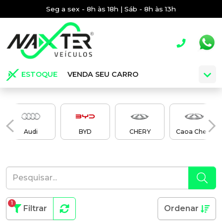
Seg a sex - 8h às 18h | Sáb - 8h às 13h
ESTOQUE
VENDA SEU CARRO
Audi
BYD
CHERY
Caoa Chery
1
Filtrar
Ordenar