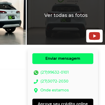
Ver todas as fotos
Enviar mensagem
(27)99632-0101
(27)3072-2030
Onde estamos
Aprove seu crédito online