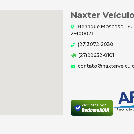
Naxter Veícul
Henrique Moscoso, 1605 
29100021
(27)3072-2030
(27)99632-0101
contato@naxterveiculo
Verificada por