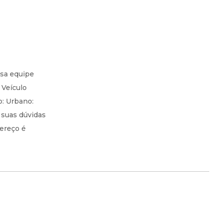
ssa equipe
 Veículo
o: Urbano:
 suas dúvidas
dereço é