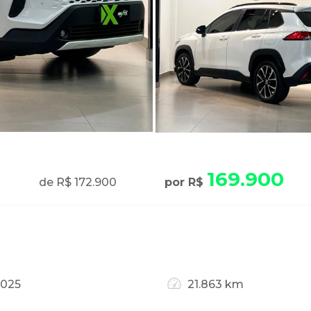
169.900
de R$ 172.900
por R$
2025
21.863 km