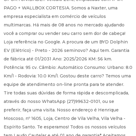
PAGO + WALLBOX CORTESIA. Somos a Naxter, uma
empresa especialista em comércio de veículos
multimarcas. Há mais de 08 anos no mercado ajudando
você a comprar ou vender seu carro sem dor de cabeça!
Loja referência no Google. A procura de um BYD Dolphin
EV (Elétrico) - Preto - 2026 seminovo? Aqui tem. Garantia
de fábrica até 01/2031 Ano: 2025/2026 KM: 56 km.
Potência: 95 cv. Câmbio: Automático Consumo: Urbano: 8.0
Km/l - Rodovia: 10.0 Km/l. Gostou deste carro? Temos uma
equipe de atendimento on-line pronta para te atender.
Tire todas suas dúvidas de forma rápida e descomplicada,
através do nosso WhatsApp (27)99632-0101, ou se
preferir, faça uma visita. Nosso endereço é Henrique
Moscoso, nº 1605, Loja, Centro de Vila Velha, Vila Velha -
Espírito Santo. Te esperamos! Todos os nossos veículos
tem Laudo Cautelar e até 01 ano de garantia* Aceitamos